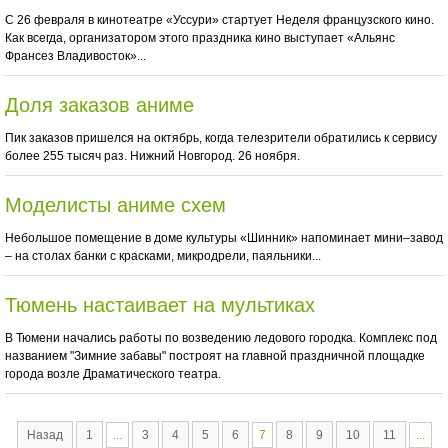
С 26 февраля в кинотеатре «Уссури» стартует Неделя французского кино.
Как всегда, организатором этого праздника кино выступает «Альянс
Франсез Владивосток»...
Доля заказов аниме
Пик заказов пришелся на октябрь, когда телезрители обратились к сервису
более 255 тысяч раз. Нижний Новгород. 26 ноября.
Моделисты аниме схем
Небольшое помещение в доме культуры «Шинник» напоминает мини–завод
– на столах банки с красками, микродрели, паяльники...
Тюмень настаивает на мультиках
В Тюмени начались работы по возведению ледового городка. Комплекс под
названием "Зимние забавы" построят на главной праздничной площадке
города возле Драматического театра.
Назад
1
...
3
4
5
6
7
8
9
10
11
...