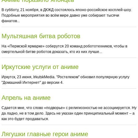
В субботу, 21 ноября, в ДКЖД состоялось японо-российское косплей-шоу.
Подобные мероприятия во всём мире давно уже собирают тысячи
фанатов...
Мультяшная битва роботов
На «Пермской ярмарке» соберутся 20 команд робототехников, чтобы в
смертельной битве роботов доказать, кто из них лучше...
Иркутские услуги от аниме
Иркутск, 23 июня, IrkutskMedia. "Ростелеком" обновил популярную услугу
"Домашний Интернет" до версии 4.
Апрель на аниме
Сдается мне, что слово «подворье» с религиозностью не ассоциируется. Ну
да ладно, не в том дело. Здесь не указан один принципиальный момент – а
как это будет продаваться.
Лягушки главные герои аниме