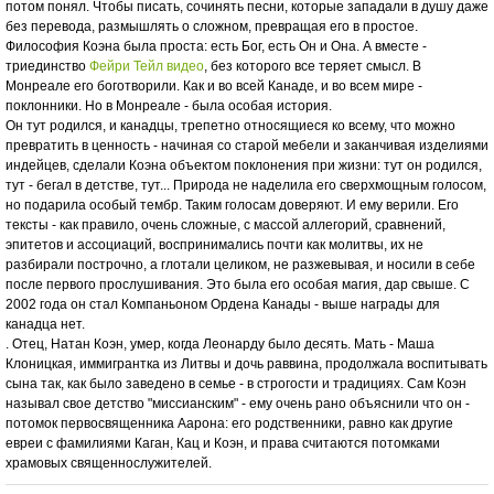
потом понял. Чтобы писать, сочинять песни, которые западали в душу даже
без перевода, размышлять о сложном, превращая его в простое.
Философия Коэна была проста: есть Бог, есть Он и Она. А вместе -
триединство
Фейри Тейл видео
, без которого все теряет смысл. В
Монреале его боготворили. Как и во всей Канаде, и во всем мире -
поклонники. Но в Монреале - была особая история.
Он тут родился, и канадцы, трепетно относящиеся ко всему, что можно
превратить в ценность - начиная со старой мебели и заканчивая изделиями
индейцев, сделали Коэна объектом поклонения при жизни: тут он родился,
тут - бегал в детстве, тут... Природа не наделила его сверхмощным голосом,
но подарила особый тембр. Таким голосам доверяют. И ему верили. Его
тексты - как правило, очень сложные, с массой аллегорий, сравнений,
эпитетов и ассоциаций, воспринимались почти как молитвы, их не
разбирали построчно, а глотали целиком, не разжевывая, и носили в себе
после первого прослушивания. Это была его особая магия, дар свыше. С
2002 года он стал Компаньоном Ордена Канады - выше награды для
канадца нет.
. Отец, Натан Коэн, умер, когда Леонарду было десять. Мать - Маша
Клоницкая, иммигрантка из Литвы и дочь раввина, продолжала воспитывать
сына так, как было заведено в семье - в строгости и традициях. Сам Коэн
называл свое детство "миссианским" - ему очень рано объяснили что он -
потомок первосвященника Аарона: его родственники, равно как другие
евреи с фамилиями Каган, Кац и Коэн, и права считаются потомками
храмовых священнослужителей.